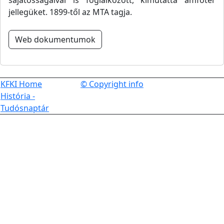
sajátosságaival is foglalkozott, kimutatta amfoter
jellegüket. 1899-től az MTA tagja.
Web dokumentumok
KFKI Home
© Copyright info
História -
Tudósnaptár