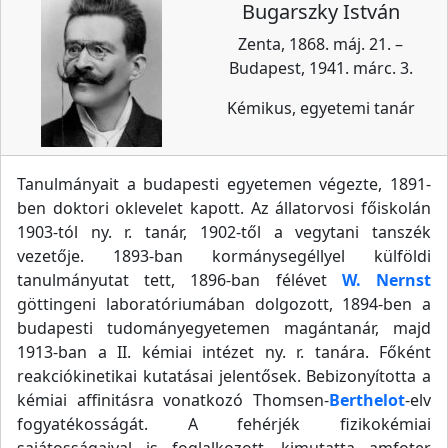
Bugarszky István
Zenta, 1868. máj. 21. –
Budapest, 1941. márc. 3.
Kémikus, egyetemi tanár
Tanulmányait a budapesti egyetemen végezte, 1891-
ben doktori oklevelet kapott. Az állatorvosi főiskolán
1903-tól ny. r. tanár, 1902-től a vegytani tanszék
vezetője. 1893-ban kormánysegéllyel külföldi
tanulmányutat tett, 1896-ban félévet
W. Nernst
göttingeni laboratóriumában dolgozott, 1894-ben a
budapesti tudományegyetemen magántanár, majd
1913-ban a II. kémiai intézet ny. r. tanára. Főként
reakciókinetikai kutatásai jelentősek. Bebizonyította a
kémiai affinitásra vonatkozó Thomsen-
Berthelot
-elv
fogyatékosságát. A fehérjék fizikokémiai