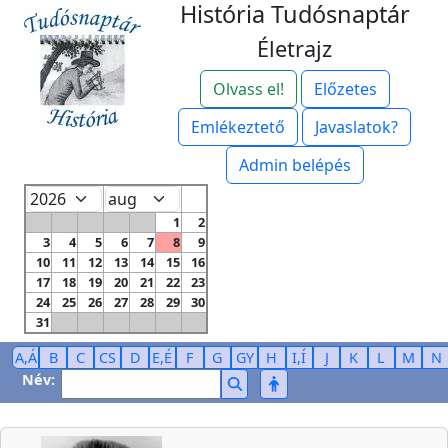
História Tudósnaptár
Életrajz
Olvass el!
Előzetes
Emlékeztető
Javaslatok?
Admin belépés
1
2
3
4
5
6
7
8
9
10
11
12
13
14
15
16
17
18
19
20
21
22
23
24
25
26
27
28
29
30
31
A,Á
B
C
CS
D
E,É
F
G
GY
H
I,Í
J
K
L
M
N
Név: