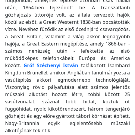
függőhidat, amelynek építése azonban csak halála
után, 1864-ben fejeződött be. A transzatlanti
gőzhajózás úttörője volt, az általa tervezett hajók
közül az elsőt, a Great Westernt 1838-ban bocsátották
vízre. Nevéhez fűződik az első óceánjáró csavargőzös,
a Great Britain, valamint a világ akkor legnagyobb
hajója, a Great Eastern megépítése, amely 1866-ban -
számos nehézség után - lefektette az első
működőképes telefonkábelt Európa és Amerika
között.
Gróf Széchenyi István
találkozott Isambard
Kingdom Brunellel, amikor Angliában tanulmányozta a
vasútépítés akkori legmodernebb technológiáját.
Viszonylag rövid pályafutása alatt számos jelentős
műszaki alkotást hozott létre, többi között 25
vasútvonalat, száznál több hidat, köztük öt
függőhidat, nyolc kikötőrendszert, három tengerjáró
gőzhajót és egy előre gyártott tábori kórházat épített.
Nagy-Britannia egyik legjelentősebb műszaki
alkotójának tekintik.