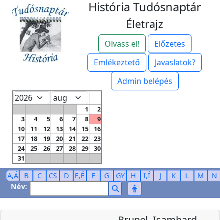
História Tudósnaptár
Életrajz
Olvass el!
Előzetes
Emlékeztető
Javaslatok?
Admin belépés
1
2
3
4
5
6
7
8
9
10
11
12
13
14
15
16
17
18
19
20
21
22
23
24
25
26
27
28
29
30
31
A,Á
B
C
CS
D
E,É
F
G
GY
H
I,Í
J
K
L
M
N
Név:
Brunel, Isambard