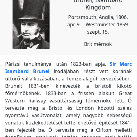
Kingdom
Portsmouth, Anglia, 1806.
ápr. 9. – Westminster, 1859.
szept. 15.
Brit mérnök
Párizsi tanulmányai után 1823-ban apja,
Sir Marc
Isambard Brunel
irodájában részt vett korának
úttörő vállalkozásában, a Temze-alagút tervezésében.
Brunelt 1831-ben kinevezték a bristoli kikötő
főmérnökének. 1833-ban a frissen alakult Great
Western Railway vasúttársaság főmérnöke lett. Ő
tervezte meg a Bristol és London közötti széles
nyomtávú vasútvonalat, amely nagyobb sebességű
vonatok közlekedtetését tette lehetővé, építését 1841-
ben fejezték be. Ő tervezte meg a Clifton melletti