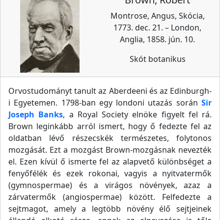
Montrose, Angus, Skócia,
1773. dec. 21. – London,
Anglia, 1858. jún. 10.
Skót botanikus
Orvostudományt tanult az Aberdeeni és az Edinburgh-
i Egyetemen. 1798-ban egy londoni utazás során
Sir
Joseph Banks
, a Royal Society elnöke figyelt fel rá.
Brown leginkább arról ismert, hogy ő fedezte fel az
oldatban lévő részecskék természetes, folytonos
mozgását. Ezt a mozgást Brown-mozgásnak nevezték
el. Ezen kívül ő ismerte fel az alapvető különbséget a
fenyőfélék és ezek rokonai, vagyis a nyitvatermők
(gymnospermae) és a virágos növények, azaz a
zárvatermők (angiospermae) között. Felfedezte a
sejtmagot, amely a legtöbb növény élő sejtjeinek