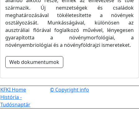
állandó alkotó része, ennek az elnevezése is tőle
származik. Új nemzetségek és családok
meghatározásával tökéletesítette a növények
osztályozását. Munkásságával, különösen az
ausztráliai flórával foglalkozó művével, lényegesen
gyarapította a növénymorfológiai, a
növényembriológiai és a növényföldrajzi ismereteket.
Web dokumentumok
KFKI Home
© Copyright info
História -
Tudósnaptár