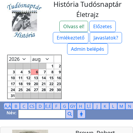
História Tudósnaptár
Életrajz
Olvass el!
Előzetes
Emlékeztető
Javaslatok?
Admin belépés
1
2
3
4
5
6
7
8
9
10
11
12
13
14
15
16
17
18
19
20
21
22
23
24
25
26
27
28
29
30
31
A,Á
B
C
CS
D
E,É
F
G
GY
H
I,Í
J
K
L
M
N
Név:
Brown, Robert