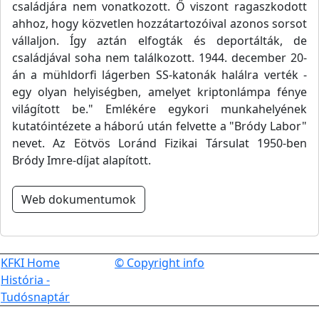
családjára nem vonatkozott. Ő viszont ragaszkodott
ahhoz, hogy közvetlen hozzátartozóival azonos sorsot
vállaljon. Így aztán elfogták és deportálták, de
családjával soha nem találkozott. 1944. december 20-
án a mühldorfi lágerben SS-katonák halálra verték -
egy olyan helyiségben, amelyet kriptonlámpa fénye
világított be." Emlékére egykori munkahelyének
kutatóintézete a háború után felvette a "Bródy Labor"
nevet. Az Eötvös Loránd Fizikai Társulat 1950-ben
Bródy Imre-díjat alapított.
Web dokumentumok
KFKI Home
© Copyright info
História -
Tudósnaptár