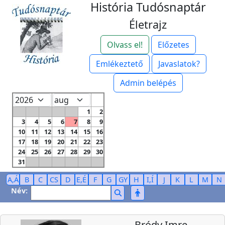
História Tudósnaptár
Életrajz
Olvass el!
Előzetes
Emlékeztető
Javaslatok?
Admin belépés
1
2
3
4
5
6
7
8
9
10
11
12
13
14
15
16
17
18
19
20
21
22
23
24
25
26
27
28
29
30
31
A,Á
B
C
CS
D
E,É
F
G
GY
H
I,Í
J
K
L
M
N
Név:
Bródy Imre