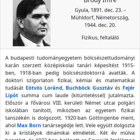
Gyula, 1891. dec. 23. –
Mühldorf, Németország,
1944. dec. 20.
Fizikus, feltaláló
A budapesti tudományegyetem bölcsészettudományi
karán szerzett középiskolai tanári képesítést 1915-
ben, 1918-ban pedig bölcsészdoktorrá avatták. A
doktori szigorlaton fizikai, kémiai és matematikai
tudását
Eötvös Loránd
,
Buchböck Gusztáv
és
Fejér
Lipót
summa cum laude (kitüntetéssel) jutalmazta.
Először a fővárosi VIII. kerületi Német utcai polgári
iskolában tanított, miközben az egyetem fizikai
tanszékén is dolgozott. 1920-ban Göttingenbe ment,
ahol
Max Born
tanársegédje lett. Vele együtt dolgozta
ki a kristályok dinamikai elméletét. Két év múlva