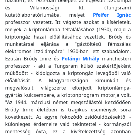
hazatért, és 1923-ban belépett az Egyesült Izzólámpa
és Villamossági Rt. (Tungsram)
kutatólaboratóriumába, melyet
Pfeifer Ignác
professzor vezetett. Itt végezte azokat a kísérleteit,
melyek a kriptonlámpa feltalálásához (1930), majd a
kriptongáz hazai előállításához vezettek. Bródy és
munkatársai eljárása a "gáztöltésű fémszálas
elektromos izzólámpára" 1930-ban lett szabadalom.
Ezután Bródy Imre és
Polányi Mihály
manchesteri
professzor - aki a Tungsram külső szakértőjeként
működött - kidolgozta a kriptongáz levegőből való
előállítását. A Magyarországon kimunkált és
megvalósult, világszerte elterjedt kriptonlámpa-
gyártás kulcsembere, a kriptonprogram motorja volt.
"Az 1944. márciusi német megszállástól kezdődően
Bródy Imre életében is tragikus események sora
következett. Az egyre fokozódó zsidóüldözésektől -
különleges érdemeire való tekintettel - kormányzói
mentesség óvta, ez a kivételezettség azonban