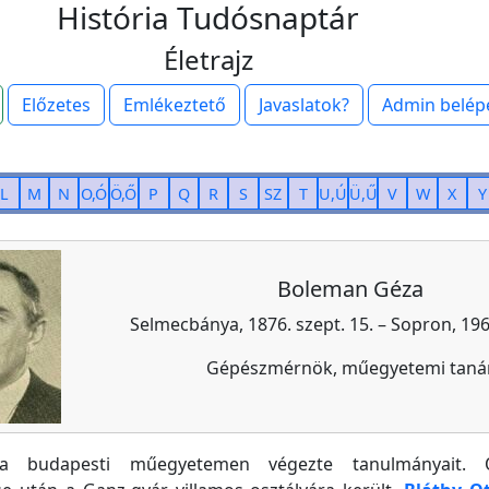
História Tudósnaptár
Életrajz
Előzetes
Emlékeztető
Javaslatok?
Admin belép
L
M
N
O,Ó
Ö,Ő
P
Q
R
S
SZ
T
U,Ú
Ü,Ű
V
W
X
Y
Boleman Géza
Selmecbánya, 1876. szept. 15. – Sopron, 1961
Gépészmérnök, műegyetemi taná
a budapesti műegyetemen végezte tanulmányait. O