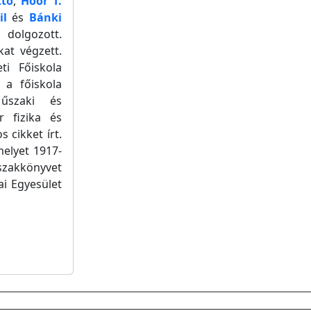
ttó
,
Hoór T.
il
és
Bánki
 dolgozott.
at végzett.
ti Főiskola
 a főiskola
űszaki és
 fizika és
 cikket írt.
elyet 1917-
szakkönyvet
i Egyesület