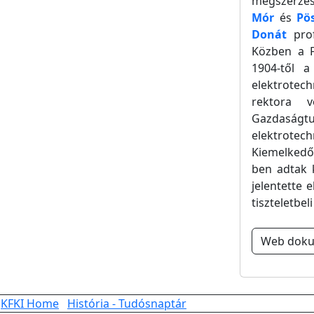
megszerzés
Mór
és
Pö
Donát
prof
Közben a F
1904-től a
elektrotec
rektora 
Gazdaságt
elektrotech
Kiemelkedő
ben adtak 
jelentette
tiszteletbel
Web dok
KFKI Home
História - Tudósnaptár