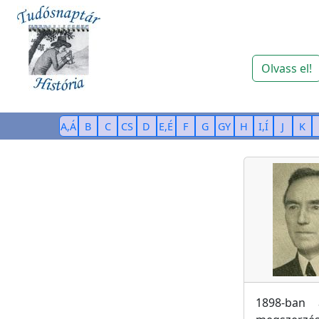
Olvass el!
A,Á
B
C
CS
D
E,É
F
G
GY
H
I,Í
J
K
1898-ban 