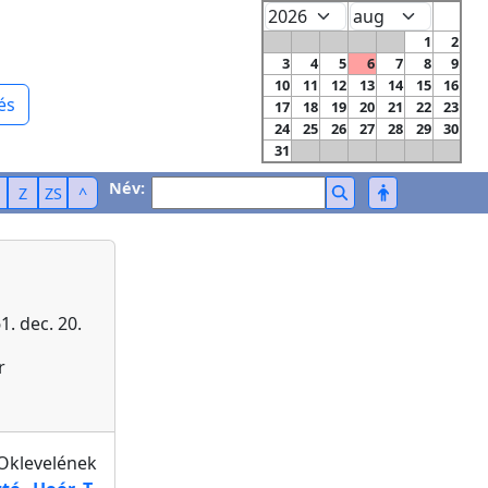
1
2
3
4
5
6
7
8
9
10
11
12
13
14
15
16
és
17
18
19
20
21
22
23
24
25
26
27
28
29
30
31
Név:
Z
ZS
^
. dec. 20.
r
klevelének