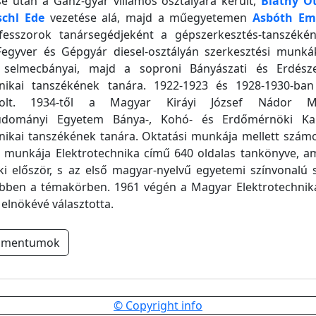
e után a Ganz-gyár villamos osztályára került,
Bláthy O
schl Ede
vezetése alá, majd a műegyetemen
Asbóth Em
esszorok tanársegédjeként a gépszerkesztés-tanszékén
egyver és Gépgyár diesel-osztályán szerkesztési munkák
 selmecbányai, majd a soproni Bányászati és Erdésze
hnikai tanszékének tanára. 1922-1923 és 1928-1930-ban
volt. 1934-től a Magyar Kiráyi József Nádor M
udományi Egyetem Bánya-, Kohó- és Erdőmérnöki Kar
nikai tanszékének tanára. Oktatási munkája mellett számos
 munkája Elektrotechnika című 640 oldalas tankönyve, am
ki először, s az első magyar-nyelvű egyetemi színvonalú 
 ebben a témakörben. 1961 végén a Magyar Elektrotechnika
i elnökévé választotta.
umentumok
© Copyright info