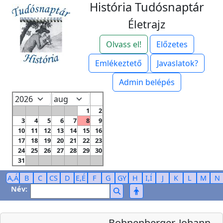
História Tudósnaptár
Életrajz
Olvass el!
Előzetes
Emlékeztető
Javaslatok?
Admin belépés
1
2
3
4
5
6
7
8
9
10
11
12
13
14
15
16
17
18
19
20
21
22
23
24
25
26
27
28
29
30
31
A,Á
B
C
CS
D
E,É
F
G
GY
H
I,Í
J
K
L
M
N
Név:
Bohnenberger, Johann