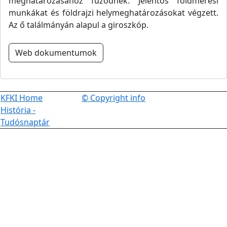
meghatározásához fűződnek. Jelentős földmérési
munkákat és földrajzi helymeghatározásokat végzett.
Az ő találmányán alapul a giroszkóp.
Web dokumentumok
KFKI Home
© Copyright info
História -
Tudósnaptár