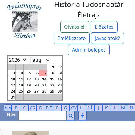
História Tudósnaptár
Életrajz
Olvass el!
Előzetes
Emlékeztető
Javaslatok?
Admin belépés
1
2
3
4
5
6
7
8
9
10
11
12
13
14
15
16
17
18
19
20
21
22
23
24
25
26
27
28
29
30
31
A,Á
B
C
CS
D
E,É
F
G
GY
H
I,Í
J
K
L
M
N
Név: