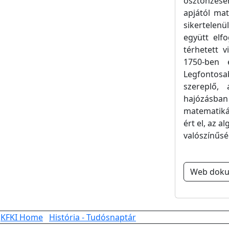
ösztönzésér
apjától mat
sikertelenü
együtt elf
térhetett v
1750-ben e
Legfontosa
szereplő, 
hajózásba
matematiká
ért el, az a
valószínűsé
Web dok
KFKI Home
História - Tudósnaptár