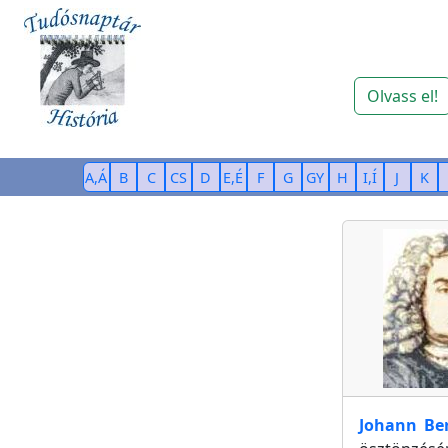
Olvass el!
A,Á
B
C
CS
D
E,É
F
G
GY
H
I,Í
J
K
Johann Ber