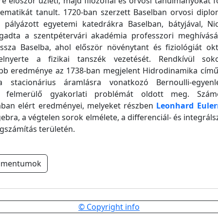
e először üzleti, majd filozófiai és orvosi tanulmányokat fo
ematikát tanult. 1720-ban szerzett Baselban orvosi dipl
l pályázott egyetemi katedrákra Baselban, bátyjával, Nic
ogadta a szentpétervári akadémia professzori meghívásá
issza Baselba, ahol először növénytant és fiziológiát ok
lnyerte a fizikai tanszék vezetését. Rendkívül soko
bb eredménye az 1738-ban megjelent Hidrodinamika cím
a stacionárius áramlásra vonatkozó Bernoulli-egyen
n felmerülő gyakorlati problémát oldott meg. Szám
ban elért eredményei, melyeket részben
Leonhard Euler
lgebra, a végtelen sorok elmélete, a differenciál- és integrál
gszámítás területén.
umentumok
© Copyright info