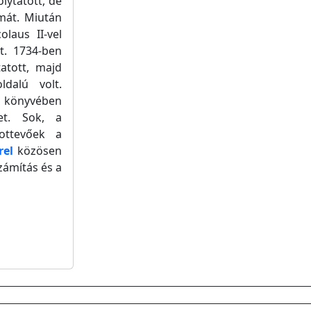
lytatott, de
omát. Miután
olaus II-vel
t. 1734-ben
tatott, majd
ldalú volt.
ű könyvében
let. Sok, a
ottevőek a
rel
közösen
számítás és a