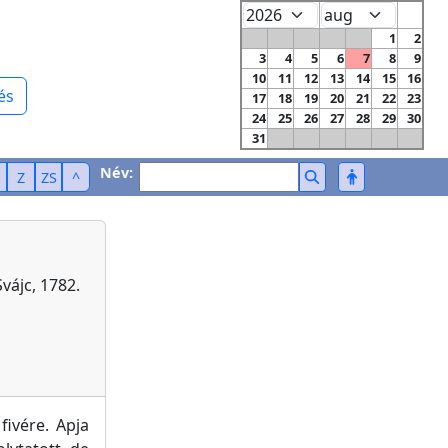
1
2
3
4
5
6
7
8
9
10
11
12
13
14
15
16
és
17
18
19
20
21
22
23
24
25
26
27
28
29
30
31
Név:
Z
ZS
^
Svájc, 1782.
fivére. Apja