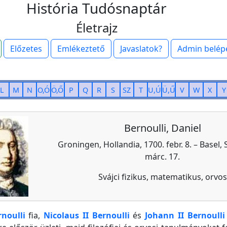
História Tudósnaptár
Életrajz
Előzetes
Emlékeztető
Javaslatok?
Admin belép
L
M
N
O,Ó
Ö,Ő
P
Q
R
S
SZ
T
U,Ú
Ü,Ű
V
W
X
Y
Bernoulli, Daniel
Groningen, Hollandia, 1700. febr. 8. – Basel, 
márc. 17.
Svájci fizikus, matematikus, orvos
noulli
fia,
Nicolaus II Bernoulli
és
Johann II Bernoulli