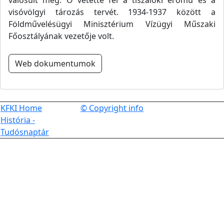
valósult meg. Ő vetette fel a tiszalöki erőmű és a
visóvölgyi tározás tervét. 1934-1937 között a
Földművelésügyi Minisztérium Vízügyi Műszaki
Főosztályának vezetője volt.
Web dokumentumok
KFKI Home
© Copyright info
História -
Tudósnaptár