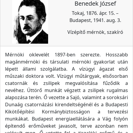
Benedek József
Tokaj, 1876. ápr. 15. –
Budapest, 1941. aug. 3.
Vízépítő mérnök, szakíró
Mérnöki oklevelét 1897-ben szerezte. Hosszabb
magánmérnöki és társulati mérnöki gyakorlat után
lépett állami szolgálatba. A vízügyi ágazat első
műszaki doktora volt. Vízügyi műtárgyak, elsősorban
csatornák és zsilipek megvalósítása fűződik a
nevéhez. Úttörő munkát végzett a zsilipek rugalmas
alapozása terén. Ő vezette a Sajó, valamint a soroksári
Dunaág csatornázási kirendeltségénél és a Budapesti
Kikötőépítési Kormánybiztosságon a tervezési
munkákat. Budapest energiaellátására a Vág folyón
építendő erőműveket javasolt, terve azonban nem