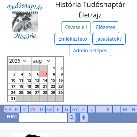
História Tudósnaptár
Életrajz
Olvass el!
Előzetes
Emlékeztető
Javaslatok?
Admin belépés
1
2
3
4
5
6
7
8
9
10
11
12
13
14
15
16
17
18
19
20
21
22
23
24
25
26
27
28
29
30
31
A,Á
B
C
CS
D
E,É
F
G
GY
H
I,Í
J
K
L
M
N
Név: