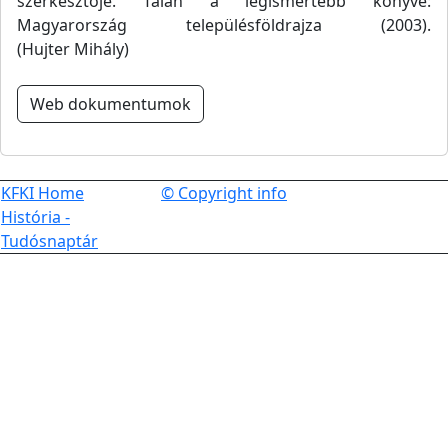
szerkesztője. Talán a legismertebb könyve:
Magyarország településföldrajza (2003).
(Hujter Mihály)
Web dokumentumok
KFKI Home
© Copyright info
História -
Tudósnaptár