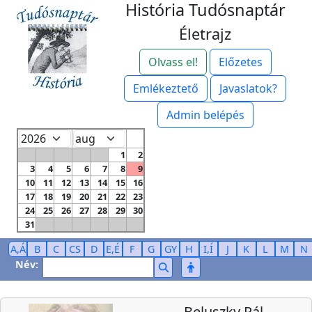
História Tudósnaptár
Életrajz
Olvass el!
Előzetes
Emlékeztető
Javaslatok?
Admin belépés
1
2
3
4
5
6
7
8
9
10
11
12
13
14
15
16
17
18
19
20
21
22
23
24
25
26
27
28
29
30
31
A,Á
B
C
CS
D
E,É
F
G
GY
H
I,Í
J
K
L
M
N
Név:
Beluszky Pál