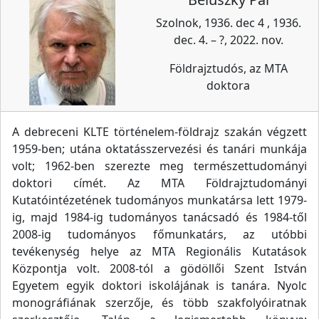
Szolnok, 1936. dec 4 , 1936.
dec. 4. – ?, 2022. nov.
Földrajztudós, az MTA
doktora
A debreceni KLTE történelem-földrajz szakán végzett
1959-ben; utána oktatásszervezési és tanári munkája
volt; 1962-ben szerezte meg természettudományi
doktori címét. Az MTA Földrajztudományi
Kutatóintézetének tudományos munkatársa lett 1979-
ig, majd 1984-ig tudományos tanácsadó és 1984-től
2008-ig tudományos főmunkatárs, az utóbbi
tevékenység helye az MTA Regionális Kutatások
Központja volt. 2008-tól a gödöllői Szent István
Egyetem egyik doktori iskolájának is tanára. Nyolc
monográfiának szerzője, és több szakfolyóiratnak