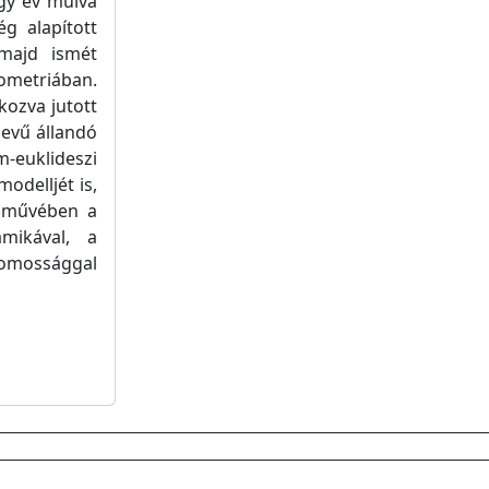
gy év múlva
g alapított
 majd ismét
eometriában.
lkozva jutott
evű állandó
-euklideszi
odelljét is,
z művében a
mikával, a
romossággal