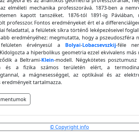
az algebra és az analitikus geometria professzorának, né
 az elméleti mechanika professzorává. 1873-ben a nemré
temen kapott tanszéket. 1876-tól 1891-ig Páviában,
t professzor. Fontos eredményeket ért el a differenciálg
i feladattal, a felületek síkra történő leképezéseivel fogla
osabb eredményéhez: megmutatta, hogy a pszeudoszféra n
 felületen érvényesül a
Bolyai
-
Lobacsevszkij
-féle nem
Kidolgozta a hiperbolikus geometria ezzel ekvivalens más m
ződik a Beltrami-
Klein
-modell. Négykötetes posztumus
a és a fizika számos területén elért, a termodina
gtannal, a mágnesességgel, az optikával és az elekt
 eredményeit tartalmazza.
umentumok
© Copyright info