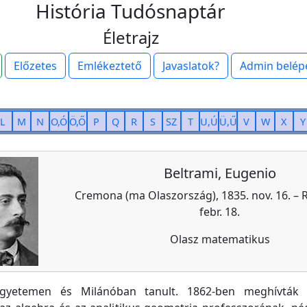
História Tudósnaptár
Életrajz
Előzetes
Emlékeztető
Javaslatok?
Admin belép
L
M
N
O,Ó
Ö,Ő
P
Q
R
S
SZ
T
U,Ú
Ü,Ű
V
W
X
Y
Beltrami, Eugenio
Cremona (ma Olaszország), 1835. nov. 16. – 
febr. 18.
Olasz matematikus
egyetemen és Milánóban tanult. 1862-ben meghívták 