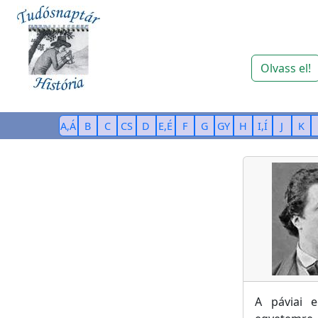
Olvass el!
A,Á
B
C
CS
D
E,É
F
G
GY
H
I,Í
J
K
A páviai 