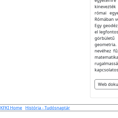
egyetemre 
kinevezték
római egye
Rómában vol
Egy geodézia
el legfont
görbületű
geometria. 
nevéhez fű
matematik
rugalmassá
kapcsolatos
Web dok
KFKI Home
História - Tudósnaptár