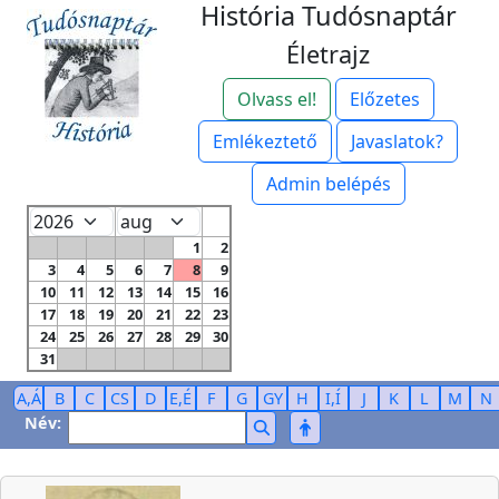
História Tudósnaptár
Életrajz
Olvass el!
Előzetes
Emlékeztető
Javaslatok?
Admin belépés
1
2
3
4
5
6
7
8
9
10
11
12
13
14
15
16
17
18
19
20
21
22
23
24
25
26
27
28
29
30
31
A,Á
B
C
CS
D
E,É
F
G
GY
H
I,Í
J
K
L
M
N
Név: