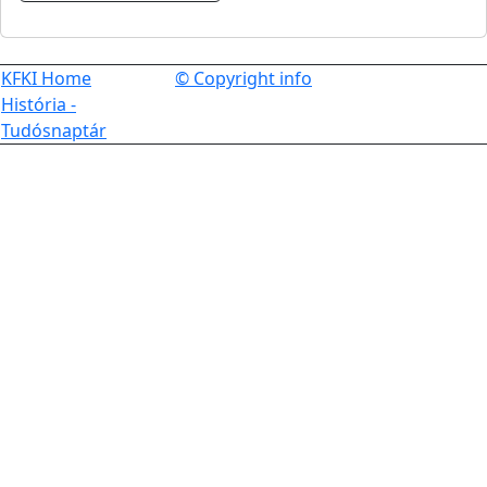
KFKI Home
© Copyright info
História -
Tudósnaptár