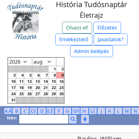
História Tudósnaptár
Életrajz
Olvass el!
Előzetes
Emlékeztető
Javaslatok?
Admin belépés
1
2
3
4
5
6
7
8
9
10
11
12
13
14
15
16
17
18
19
20
21
22
23
24
25
26
27
28
29
30
31
A,Á
B
C
CS
D
E,É
F
G
GY
H
I,Í
J
K
L
M
N
Név:
Bayliss, William