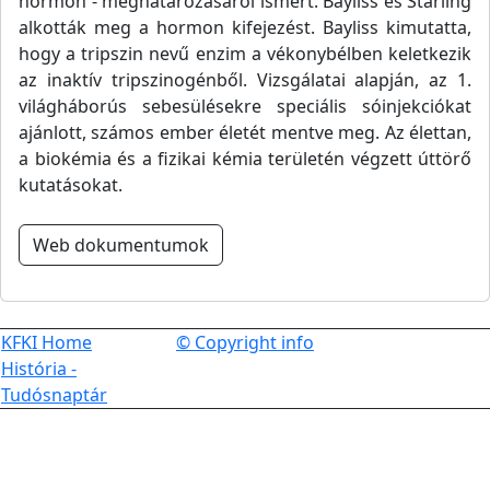
hormon - meghatározásáról ismert. Bayliss és Starling
alkották meg a hormon kifejezést. Bayliss kimutatta,
hogy a tripszin nevű enzim a vékonybélben keletkezik
az inaktív tripszinogénből. Vizsgálatai alapján, az 1.
világháborús sebesülésekre speciális sóinjekciókat
ajánlott, számos ember életét mentve meg. Az élettan,
a biokémia és a fizikai kémia területén végzett úttörő
kutatásokat.
Web dokumentumok
KFKI Home
© Copyright info
História -
Tudósnaptár