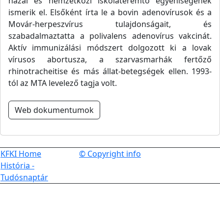
hazai és nemzetközi iskolateremtő egyéniségének
ismerik el. Elsőként írta le a bovin adenovírusok és a
Movár-herpeszvírus tulajdonságait, és
szabadalmaztatta a polivalens adenovírus vakcinát.
Aktív immunizálási módszert dolgozott ki a lovak
vírusos abortusza, a szarvasmarhák fertőző
rhinotracheitise és más állat-betegségek ellen. 1993-
tól az MTA levelező tagja volt.
Web dokumentumok
KFKI Home
© Copyright info
História -
Tudósnaptár