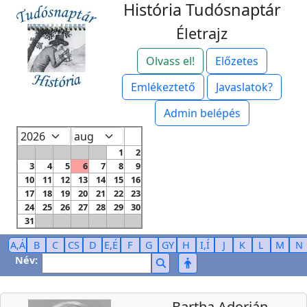
História Tudósnaptár
Életrajz
Olvass el!
Előzetes
Emlékeztető
Javaslatok?
Admin belépés
1
2
3
4
5
6
7
8
9
10
11
12
13
14
15
16
17
18
19
20
21
22
23
24
25
26
27
28
29
30
31
A,Á
B
C
CS
D
E,É
F
G
GY
H
I,Í
J
K
L
M
N
Név:
Bartha Adorján