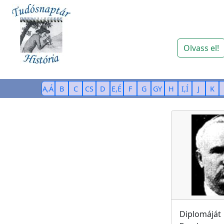
Olvass el!
A,Á
B
C
CS
D
E,É
F
G
GY
H
I,Í
J
K
Diplomáját