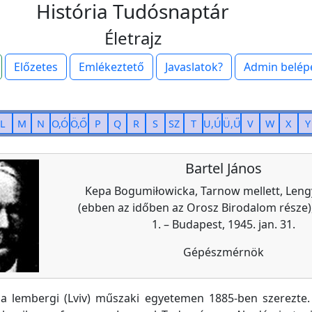
História Tudósnaptár
Életrajz
Előzetes
Emlékeztető
Javaslatok?
Admin belép
L
M
N
O,Ó
Ö,Ő
P
Q
R
S
SZ
T
U,Ú
Ü,Ű
V
W
X
Y
Bartel János
Kepa Bogumiłowicka, Tarnow mellett, Leng
(ebben az időben az Orosz Birodalom része),
1. – Budapest, 1945. jan. 31.
Gépészmérnök
 a lembergi (Lviv) műszaki egyetemen 1885-ben szerezte. 