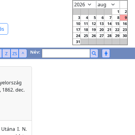
1
2
3
4
5
6
7
8
9
10
11
12
13
14
15
16
és
17
18
19
20
21
22
23
24
25
26
27
28
29
30
31
Név:
Z
ZS
^
yelország
 1862. dec.
Utána I. N.