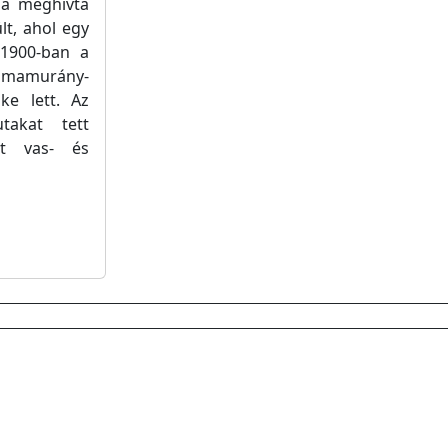
ja meghívta
t, ahol egy
 1900-ban a
Rimamurány-
ke lett. Az
takat tett
tt vas- és