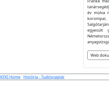
Franke mec
tanársegéd
év múlva m
korompai, 
Salgótarjá
egyesült 
Németorsz
anyagvizsgá
Web dok
KFKI Home
História - Tudósnaptár