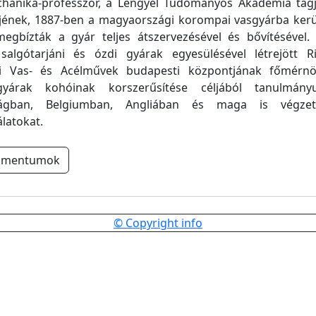
hanika-professzor, a Lengyel Tudományos Akadémia tag
jének, 1887-ben a magyaországi korompai vasgyárba kerül
egbízták a gyár teljes átszervezésével és bővítésével.
salgótarjáni és ózdi gyárak egyesülésével létrejött 
ni Vas- és Acélművek budapesti központjának főmérnö
gyárak kohóinak korszerűsítése céljából tanulmányu
ágban, Belgiumban, Angliában és maga is végze
latokat.
umentumok
© Copyright info