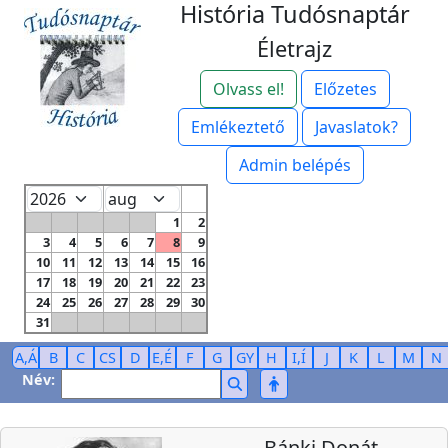
História Tudósnaptár
Életrajz
Olvass el!
Előzetes
Emlékeztető
Javaslatok?
Admin belépés
1
2
3
4
5
6
7
8
9
10
11
12
13
14
15
16
17
18
19
20
21
22
23
24
25
26
27
28
29
30
31
A,Á
B
C
CS
D
E,É
F
G
GY
H
I,Í
J
K
L
M
N
Név:
Bánki Donát