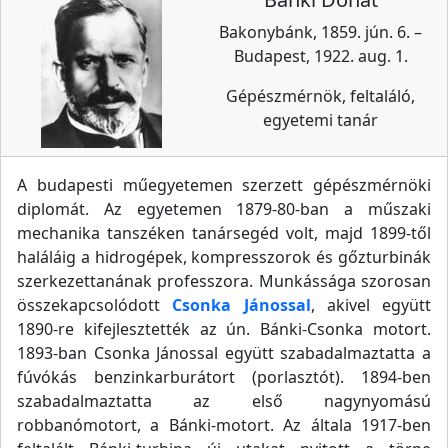
Bakonybánk, 1859. jún. 6. –
Budapest, 1922. aug. 1.
Gépészmérnök, feltaláló,
egyetemi tanár
A budapesti műegyetemen szerzett gépészmérnöki
diplomát. Az egyetemen 1879-80-ban a műszaki
mechanika tanszéken tanársegéd volt, majd 1899-től
haláláig a hidrogépek, kompresszorok és gőzturbinák
szerkezettanának professzora. Munkássága szorosan
összekapcsolódott
Csonka Jánossal
, akivel együtt
1890-re kifejlesztették az ún. Bánki-Csonka motort.
1893-ban Csonka Jánossal együtt szabadalmaztatta a
fúvókás benzinkarburátort (porlasztót). 1894-ben
szabadalmaztatta az első nagynyomású
robbanómotort, a Bánki-motort. Az általa 1917-ben