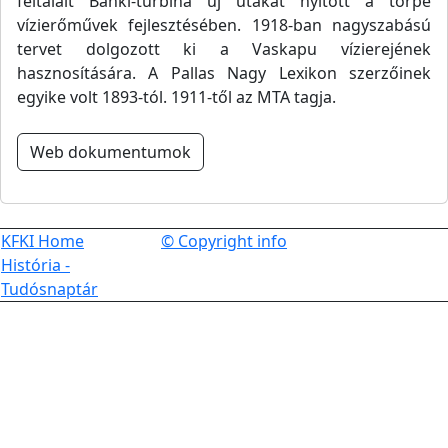
feltalált Bánki-turbina új utakat nyitott a törpe
vízierőművek fejlesztésében. 1918-ban nagyszabású
tervet dolgozott ki a Vaskapu vízierejének
hasznosítására. A Pallas Nagy Lexikon szerzőinek
egyike volt 1893-tól. 1911-től az MTA tagja.
Web dokumentumok
KFKI Home
© Copyright info
História -
Tudósnaptár