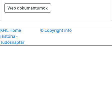
Web dokumentumok
KFKI Home
© Copyright info
História -
Tudósnaptár