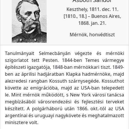
Keszthely, 1811. dec. 11.
[1810., 18.] – Buenos Aires,
1868. jan. 21.
Mérnök, honvédtiszt
Tanulmányait Selmecbányán végezte és mérnöki
szigorlatot tett Pesten. 1844-ben Temes vármegye
építészeti igazgatója, 1848-ban mérnökkari tiszt. 1849-
ben az áprilisi hadjáratban Klapka hadmérnöke, majd
alezredesi rangban Kossuth szárnysegéde. Kossuthot
követte az emigrációba, majd az USA-ban telepedett
le. Mint mérnök működött, s New York városi tanácsa
megbízásából városrendezési és fejlesztési terveket
készített. A polgárháború után 1866. okt.-tól az USA
argentínai és uruguayi nagykövete és meghatalmazott
minisztere volt.