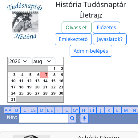
História Tudósnaptár
Életrajz
Olvass el!
Előzetes
Emlékeztető
Javaslatok?
Admin belépés
1
2
3
4
5
6
7
8
9
10
11
12
13
14
15
16
17
18
19
20
21
22
23
24
25
26
27
28
29
30
31
A,Á
B
C
CS
D
E,É
F
G
GY
H
I,Í
J
K
L
M
N
Név:
Asbóth Sándor