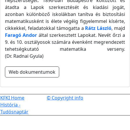
népszerűségét. 1896-ban Budapestre költözött és
átadta a Lapok szerkesztését és kiadási jogát,
azonban különböző iskolákban tanítva és biztosítási
matematikusként is élete végéig figyelemmel kísérte,
cikkekkel, feladatokkal támogatta a
Rátz László
, majd
Faragó Andor
által szerkesztett Lapokat. Nevét őrzi a
9. és 10. osztályosok számára évenként megrendezett
tehetségkutató matematika verseny.
(Dr. Radnai Gyula)
Web dokumentumok
KFKI Home
© Copyright info
História -
Tudósnaptár