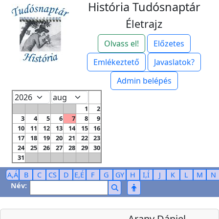
História Tudósnaptár
Életrajz
Olvass el!
Előzetes
Emlékeztető
Javaslatok?
Admin belépés
1
2
3
4
5
6
7
8
9
10
11
12
13
14
15
16
17
18
19
20
21
22
23
24
25
26
27
28
29
30
31
A,Á
B
C
CS
D
E,É
F
G
GY
H
I,Í
J
K
L
M
N
Név:
Arany Dániel