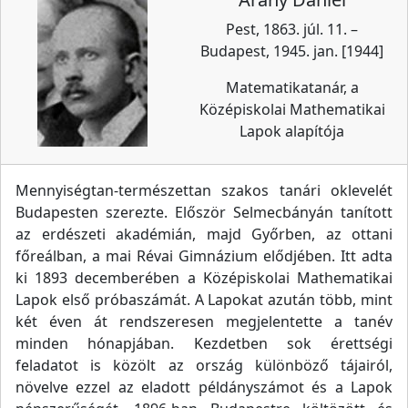
Pest, 1863. júl. 11. –
Budapest, 1945. jan. [1944]
Matematikatanár, a
Középiskolai Mathematikai
Lapok alapítója
Mennyiségtan-természettan szakos tanári oklevelét
Budapesten szerezte. Először Selmecbányán tanított
az erdészeti akadémián, majd Győrben, az ottani
főreálban, a mai Révai Gimnázium elődjében. Itt adta
ki 1893 decemberében a Középiskolai Mathematikai
Lapok első próbaszámát. A Lapokat azután több, mint
két éven át rendszeresen megjelentette a tanév
minden hónapjában. Kezdetben sok érettségi
feladatot is közölt az ország különböző tájairól,
növelve ezzel az eladott példányszámot és a Lapok