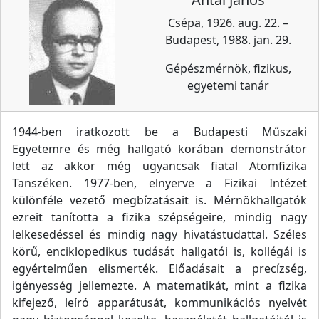
Csépa, 1926. aug. 22. –
Budapest, 1988. jan. 29.
Gépészmérnök, fizikus,
egyetemi tanár
1944-ben iratkozott be a Budapesti Műszaki
Egyetemre és még hallgató korában demonstrátor
lett az akkor még ugyancsak fiatal Atomfizika
Tanszéken. 1977-ben, elnyerve a Fizikai Intézet
különféle vezető megbízatásait is. Mérnökhallgatók
ezreit tanította a fizika szépségeire, mindig nagy
lelkesedéssel és mindig nagy hivatástudattal. Széles
körű, enciklopedikus tudását hallgatói is, kollégái is
egyértelműen elismerték. Előadásait a precízség,
igényesség jellemezte. A matematikát, mint a fizika
kifejező, leíró apparátusát, kommunikációs nyelvét