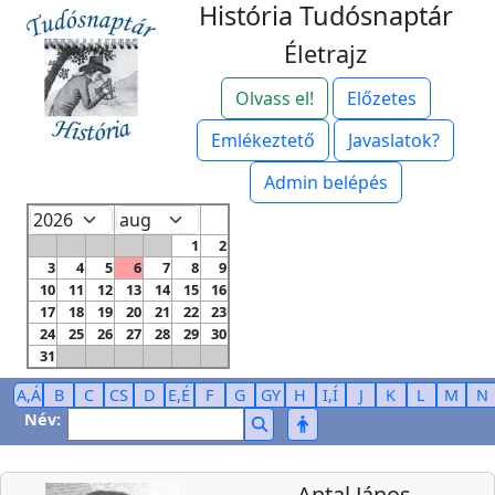
História Tudósnaptár
Életrajz
Olvass el!
Előzetes
Emlékeztető
Javaslatok?
Admin belépés
1
2
3
4
5
6
7
8
9
10
11
12
13
14
15
16
17
18
19
20
21
22
23
24
25
26
27
28
29
30
31
A,Á
B
C
CS
D
E,É
F
G
GY
H
I,Í
J
K
L
M
N
Név:
Antal János