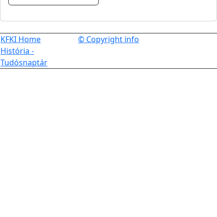
KFKI Home
© Copyright info
História -
Tudósnaptár