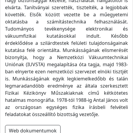
nagy biztonsággal kezelte, használatát hallgatóitól is
elvárta. Tanítványai szerették, tisztelték, a legjobbak
követték. Elsők között vezette be a műegyetemi
oktatásba a számítástechnika felhasználását.
Tudományos tevékenysége elektronikai és
vákuumfizikai kutatásokkal indult. Később
érdeklődése a szilárdtestek felületi tulajdonságainak
kutatása felé orientálta. Munkásságának elismerését
bizonyítja, hogy a Nemzetközi Vákuumtechnikai
Uniónak (IUVSTA) megalapítása óta tagja, majd 1983-
ban elnyerte ezen nemzetközi szervezet elnöki tisztjét
is. Munkásságának egyik legkiemelkedőbb és talán
legmaradandóbb eredménye az általa szerkesztett
Fizikai Kézikönyv Műszakiaknak című kétkötetes
hatalmas monográfia. 1978-tól 1988-ig Antal János volt
az országosan egységes fizika írásbeli felvételi
feladatokat összeállító bizottság vezetője.
Web dokumentumok