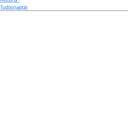
História -
Tudósnaptár