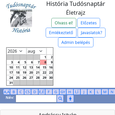
História Tudósnaptár
Életrajz
Olvass el!
Előzetes
Emlékeztető
Javaslatok?
Admin belépés
1
2
3
4
5
6
7
8
9
10
11
12
13
14
15
16
17
18
19
20
21
22
23
24
25
26
27
28
29
30
31
A,Á
B
C
CS
D
E,É
F
G
GY
H
I,Í
J
K
L
M
N
Név:
Andrássy István