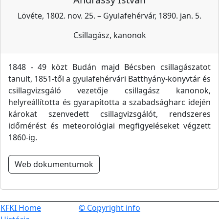
Lövéte, 1802. nov. 25. – Gyulafehérvár, 1890. jan. 5.
Csillagász, kanonok
1848 - 49 közt Budán majd Bécsben csillagászatot
tanult, 1851-től a gyulafehérvári Batthyány-könyvtár és
csillagvizsgáló vezetője csillagász kanonok,
helyreállította és gyarapította a szabadságharc idején
károkat szenvedett csillagvizsgálót, rendszeres
időmérést és meteorológiai megfigyeléseket végzett
1860-ig.
Web dokumentumok
KFKI Home
© Copyright info