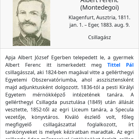
(Montedegoi)
Klagenfurt, Ausztria, 1811.
jan. 1. – Eger, 1883. aug. 9.
Csillagász
Apja Albert József Egerben telepedett le, a gyermek
Albert Ferenc itt ismerkedett meg
Tittel Pál
csillagásszal, aki 1824-ben magával vitte a gellérthegyi
Egyetemi Obszervatóriumba, ahol asszisztensként
majd adjunktusként dolgozott. 1836-tól a pesti Királyi
Egyetem mérnökképző intézetének tanára. A
gellérthegyi Csillagda pusztulása (1849) után állását
vesztette, 1852-től az egri Liceum tanára, a Specula
vezetője, könyvtáros. Kiváló észlelő volt, főleg
megfigyelő csillagászattal foglalkozott, írt
tankönyveket is melyek kéziratban maradtak. Az egri