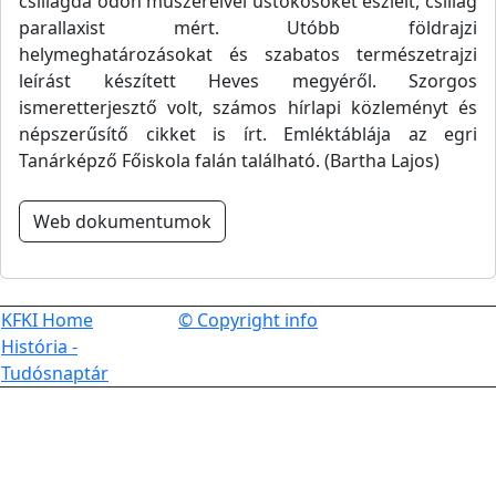
csillagda ódon műszereivel üstökösöket észlelt, csillag
parallaxist mért. Utóbb földrajzi
helymeghatározásokat és szabatos természetrajzi
leírást készített Heves megyéről. Szorgos
ismeretterjesztő volt, számos hírlapi közleményt és
népszerűsítő cikket is írt. Emléktáblája az egri
Tanárképző Főiskola falán található. (Bartha Lajos)
Web dokumentumok
KFKI Home
© Copyright info
História -
Tudósnaptár