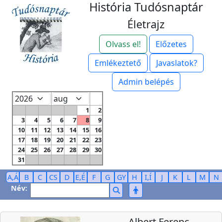
História Tudósnaptár
Életrajz
Olvass el!
Előzetes
Emlékeztető
Javaslatok?
Admin belépés
1
2
3
4
5
6
7
8
9
10
11
12
13
14
15
16
17
18
19
20
21
22
23
24
25
26
27
28
29
30
31
A,Á
B
C
CS
D
E,É
F
G
GY
H
I,Í
J
K
L
M
N
Név:
Albert Ferenc