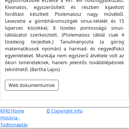
együttműködve észlelte a 997. évi holdfogyatkozást.
Kivonatos, egyszerűsített és részben kijavított
fordítást készített Ptolemaiosz nagy művéből.
Levezette a gömbháromszögek sinus-tételét és 15
ívperces közökkel, 8 tizedes pontosságú sinus-
táblázatot szerkesztett. (Ptolemaiosz táblái csak 4
tizedesig terjedtek.) Tanulmányozta (a görög
matematikusok nyomán) a harmad- és negyedfokú
egyenleteket. Munkája nem egyszerű átvétele volt az
ókori ismereteknek, hanem jelentős továbblépésnek
tekinthető. (Bartha Lajos)
Web dokumentumok
KFKI Home
© Copyright info
História -
Tudósnaptár