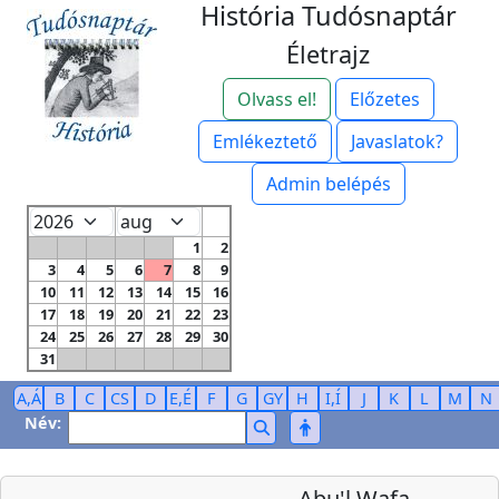
História Tudósnaptár
Életrajz
Olvass el!
Előzetes
Emlékeztető
Javaslatok?
Admin belépés
1
2
3
4
5
6
7
8
9
10
11
12
13
14
15
16
17
18
19
20
21
22
23
24
25
26
27
28
29
30
31
A,Á
B
C
CS
D
E,É
F
G
GY
H
I,Í
J
K
L
M
N
Név:
Abu'l Wafa,