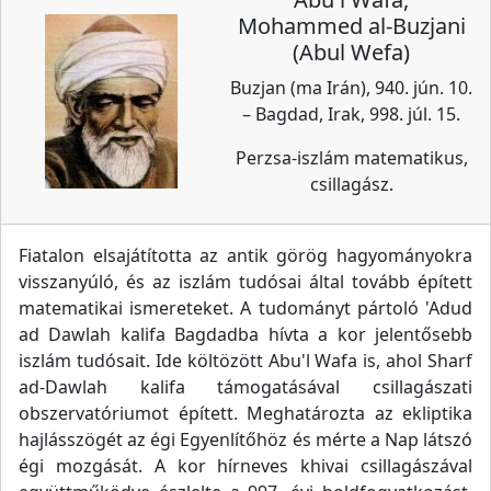
Mohammed al-Buzjani
(Abul Wefa)
Buzjan (ma Irán), 940. jún. 10.
– Bagdad, Irak, 998. júl. 15.
Perzsa-iszlám matematikus,
csillagász.
Fiatalon elsajátította az antik görög hagyományokra
visszanyúló, és az iszlám tudósai által tovább épített
matematikai ismereteket. A tudományt pártoló 'Adud
ad Dawlah kalifa Bagdadba hívta a kor jelentősebb
iszlám tudósait. Ide költözött Abu'l Wafa is, ahol Sharf
ad-Dawlah kalifa támogatásával csillagászati
obszervatóriumot épített. Meghatározta az ekliptika
hajlásszögét az égi Egyenlítőhöz és mérte a Nap látszó
égi mozgását. A kor hírneves khivai csillagászával