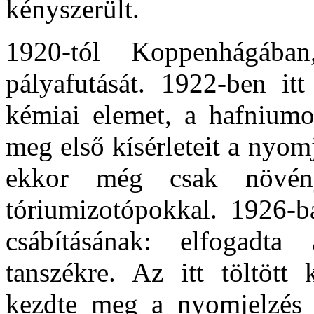
kényszerült.
1920-tól Koppenhágában
pályafutását. 1922-ben it
kémiai elemet, a hafnium
meg első kísérleteit a nyom
ekkor még csak növény
tóriumizotópokkal. 1926-b
csábításának: elfogadta
tanszékre. Az itt töltött 
kezdte meg a nyomjelzés a