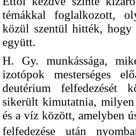
Ettől kezdve szinte kizáró
témákkal foglalkozott, o
közül szentül hitték, hogy
együtt.
H. Gy. munkássága, miké
izotópok mesterséges előá
deutérium felfedezését k
sikerült kimutatnia, milye
és a víz között, amelyben ú
felfedezése után nyomb