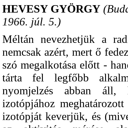
HEVESY GYÖRGY
(Buda
1966. júl. 5.)
Méltán nevezhetjük a radi
nemcsak azért, mert ő fedez
szó megalkotása előtt - hane
tárta fel legfőbb alkalm
nyomjelzés abban áll,
izotópjához meghatározott
izotópját keverjük, és (miv