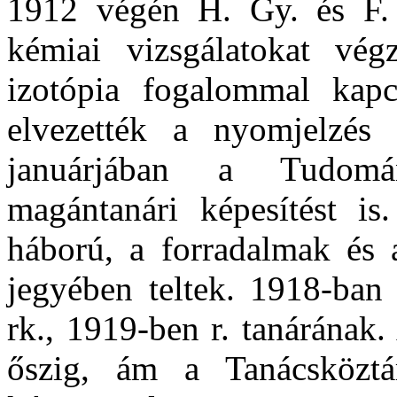
1912 végén H. Gy. és F. 
kémiai vizsgálatokat vég
izotópia fogalommal kapc
elvezették a nyomjelzés 
januárjában a Tudomá
magántanári képesítést is
háború, a forradalmak és 
jegyében teltek. 1918-ban
rk., 1919-ben r. tanárának. 
őszig, ám a Tanácsköztár