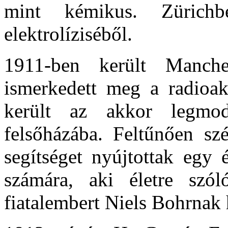
mint kémikus. Zürichb
elektrolíziséből.
1911-ben került Manches
ismerkedett meg a radioakt
került az akkor legmo
felsőházába. Feltűnően sz
segítséget nyújtottak egy 
számára, aki életre szól
fiatalembert Niels Bohrnak 