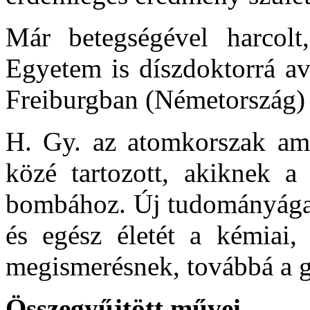
Már betegségével harcol
Egyetem is díszdoktorrá av
Freiburgban (Németország) é
H. Gy. az atomkorszak am
közé tartozott, akiknek a
bombához. Új tudományágat 
és egész életét a kémiai, 
megismerésnek, továbbá a g
Összegyűjtött művei