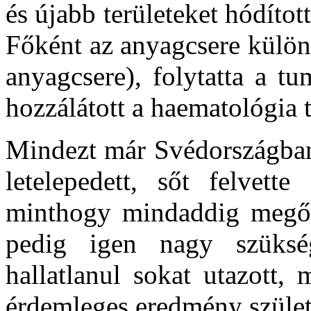
és újabb területeket hódít
Főként az anyagcsere különf
anyagcsere), folytatta a t
hozzálátott a haematológia
Mindezt már Svédországban 
letelepedett, sőt felvette
minthogy mindaddig megőri
pedig igen nagy szüksé
hallatlanul sokat utazott,
érdemleges eredmény születe