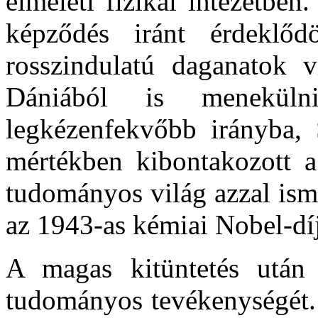
elméleti fizikai intézetbe
képződés iránt érdeklőd
rosszindulatú daganatok v
Dániából is meneküln
legkézenfekvőbb irányba, 
mértékben kibontakozott a
tudományos világ azzal isme
az 1943-as kémiai Nobel-díj
A magas kitüntetés után 
tudományos tevékenységét. 