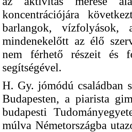
az aktivitás mérése al
koncentrációjára következ
barlangok, vízfolyások, 
mindenekelőtt az élő sze
nem férhető részeit és f
segítségével.
H. Gy. jómódú családban sz
Budapesten, a piarista gim
budapesti Tudományegyet
múlva Németországba utazot