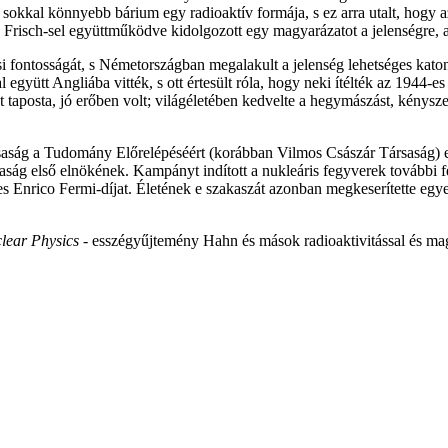
sokkal könnyebb bárium egy radioaktív formája, s ez arra utalt, hogy 
 Frisch-sel együttműködve kidolgozott egy magyarázatot a jelenségre, 
riási fontosságát, s Németországban megalakult a jelenség lehetséges k
l együtt Angliába vitték, s ott értesült róla, hogy neki ítélték az 1944
posta, jó erőben volt; világéletében kedvelte a hegymászást, kényszerű 
aság a Tudomány Előrelépéséért (korábban Vilmos Császár Társaság) el
ság első elnökének. Kampányt indított a nukleáris fegyverek további fe
s Enrico Fermi-díjat. Életének e szakaszát azonban megkeserítette egy
lear Physics
- esszégyűjtemény Hahn és mások radioaktivitással és mag