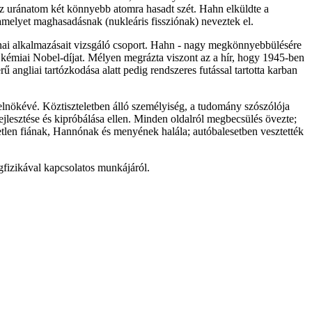
az uránatom két könnyebb atomra hasadt szét. Hahn elküldte a
amelyet maghasadásnak (nukleáris fissziónak) neveztek el.
atonai alkalmazásait vizsgáló csoport. Hahn - nagy megkönnyebbülésére
-es kémiai Nobel-díjat. Mélyen megrázta viszont az a hír, hogy 1945-ben
angliai tartózkodása alatt pedig rendszeres futással tartotta karban
nökévé. Köztiszteletben álló személyiség, a tudomány szószólója
jlesztése és kipróbálása ellen. Minden oldalról megbecsülés övezte;
etlen fiának, Hannónak és menyének halála; autóbalesetben vesztették
fizikával kapcsolatos munkájáról.