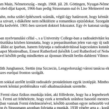
t am Main, Németország - megh. 1968. júl. 28. Göttingen, Nyugat-Német
bel-díjat kapott, 1966-ban pedig Strassmann-nal és Lise Meitnerrel me
hn, noha szülei építésznek szánták, végül úgy határozott, hogy kémiát 
 szivart, s diákélete nem nélkülözte a romantikus epizódokat. Szorgalm
fia kedvéért. 1901-ben szerzett doktori fokozatot. Egy év katonai szolg
 nyelvtanulási céllal -, s a University College-ban a radioaktivitást
sztítása közben kimutatta, hogy a preparátumban jelen van egy új radio
állást az iparban, hanem folytatja a radioaktivitással kapcsolatos kuta
 hónapot Montrealban, Ernest Rutherford (később Lord Rutherford of Nel
vel később pedig mindketten az újonnan létesült berlin-dahlemi Vilmos C
ith Junghansot, Stettin (ma Szczecin, Lengyelország) városi tanácsa el
szes európai fronton szolgált.
em sokkal azelőtt izolált radioaktív protaktínium egyik izotópját. Mint
szerek kémiai problémákra való alkalmazásának szentelte.
rmi olasz fizikus munkája iránt, aki fölfedezte, hogy ha a legnehezebb
 Fermi azt feltételezte, hogy ezek a termékek uránhoz hasonló mesters
hangban vannak Fermi értelmezésével, később azonban egyre nehezebb vol
 és Strassmann azonban folytatta a munkát. 1938 végére arra a - korább