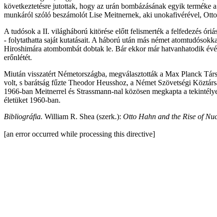
következtetésre jutottak, hogy az urán bombázásának egyik terméke a 
munkáról szóló beszámolót Lise Meitnernek, aki unokafivérével, Otto
A tudósok a II. világháború kitörése előtt felismerték a felfedezés ó
- folytathatta saját kutatásait. A háború után más német atomtudósokka
Hiroshimára atombombát dobtak le. Bár ekkor már hatvanhatodik évét ta
erőnlétét.
Miután visszatért Németországba, megválasztották a Max Planck Társ
volt, s barátság fűzte Theodor Heusshoz, a Német Szövetségi Köztársa
1966-ban Meitnerrel és Strassmann-nal közösen megkapta a tekintélye
életüket 1960-ban.
Bibliográfia.
William R. Shea (szerk.):
Otto Hahn and the Rise of Nuc
[an error occurred while processing this directive]