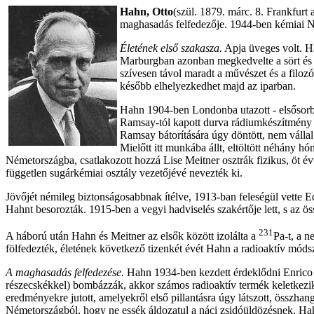
Hahn, Otto
(szül. 1879. márc. 8. Frankfur
maghasadás felfedezője. 1944-ben kémiai No
Életének első szakasza.
Apja üveges volt. Ha
Marburgban azonban megkedvelte a sört és a
szívesen távol maradt a művészet és a filozó
később elhelyezkedhet majd az iparban.
Hahn 1904-ben Londonba utazott - elsősorban
Ramsay-tól kapott durva rádiumkészítmény ti
Ramsay bátorítására úgy döntött, nem vállal 
Mielőtt itt munkába állt, eltöltött néhány
Németországba, csatlakozott hozzá Lise Meitner osztrák fizikus, öt év
független sugárkémiai osztály vezetőjévé nevezték ki.
Jövőjét némileg biztonságosabbnak ítélve, 1913-ban feleségül vette Ed
Hahnt besorozták. 1915-ben a vegyi hadviselés szakértője lett, s az ös
231
A háború után Hahn és Meitner az elsők között izolálta a
Pa-t, a n
fölfedezték, életének következő tizenkét évét Hahn a radioaktív mód
A maghasadás felfedezése.
Hahn 1934-ben kezdett érdeklődni Enrico Fe
részecskékkel) bombázzák, akkor számos radioaktív termék keletkezik.
eredményekre jutott, amelyekről első pillantásra úgy látszott, össz
Németországból, hogy ne essék áldozatul a náci zsidóüldözésnek, Hahn