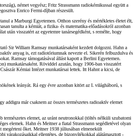
ország), német vegyész; Fritz Strassmann radiokémikussal együtt a
gosztva Enrico Fermi-díjban részesült.
tanul a Marburgi Egyetemen. Otthon szerény és mértékletes életet élt,
asan tanulta a kémiát, a fizika- és matematika-előadásokról azonban
álat után visszatért az egyetemre tanársegédként, s remélte, hogy
 kutató Sir William Ramsay munkatársaként kezdett dolgozni. Hahn a
aktív anyag is, ezt radiotóriumnak nevezte el. Sikerén felbuzdulva és
tásokat. Ramsay támogatásával állást kapott a Berlini Egyetemen.
son) munkatársaként. Röviddel azután, hogy 1906-ban visszatért
sászár Kémiai Intézet munkatársai lettek. Itt Hahnt a kicsi, de
nökének leányát. Rá egy évre azonban kitört az I. világháború, s
hogy addigra már csaknem az összes természetes radioaktív elemet
 természetes elemet, az uránt neutronokkal (töltés nélküli szubatomi
éges elemek. Hahn és Meitner a fiatal Strassmann segédletével olyan
t megérteni őket. Meitner 1938 júliusában elmenekült
i várakozásaikkal ellentétes, de bizonyítékokkal alátámasztott -