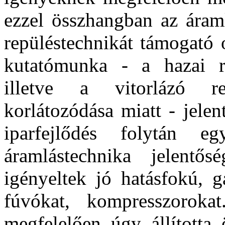
ezzel összhangban az áraml
repüléstechnikát támogató o
kutatómunka - a hazai re
illetve a vitorlázó re
korlátozódása miatt - jele
iparfejlődés folytán e
áramlástechnika jelent
igényeltek jó hatásfokú, g
fúvókat, kompresszoroka
megfelelően úgy állította 