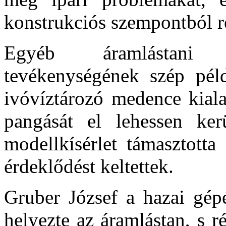
konstrukciós szempontból r
Egyéb áramlástani p
tevékenységének szép péld
ivóvíztározó medence kial
pangását el lehessen kerü
modellkísérlet támasztott
érdeklődést keltettek.
Gruber József a hazai gép
helyezte az áramlástan, s 