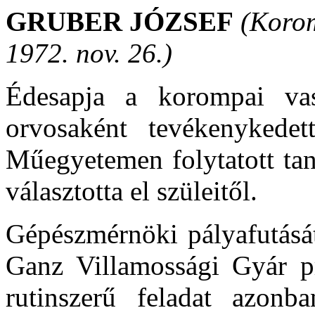
GRUBER JÓZSEF
(Korom
1972. nov. 26.)
Édesapja a korompai va
orvosaként tevékenykede
Műegyetemen folytatott tan
választotta el szüleitől.
Gépészmérnöki pályafutását
Ganz Villamossági Gyár p
rutinszerű feladat azonb