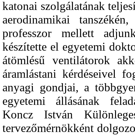
katonai szolgálatának telj
aerodinamikai tanszékén
professzor mellett adjunk
készítette el egyetemi dokto
átömlésű ventilátorok akk
áramlástani kérdéseivel fo
anyagi gondjai, a többgyer
egyetemi állásának feladá
Koncz István Különleg
tervezőmérnökként dolgozot