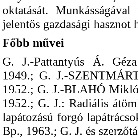
oktatását. Munkásságával 
jelentős gazdasági hasznot 
Főbb művei
G. J.-Pattantyús Á. Géza
1949.; G. J.-SZENTMÁRT
1952.; G. J.-BLAHÓ Miklós
1952.; G. J.: Radiális átöm
lapátozású forgó lapátrácso
Bp., 1963.; G. J. és szerzőt