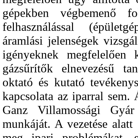
gépekben végbemenő fo
felhasználással (épületg
áramlási jelenségek vizsgá
igényeknek megfelelően k
gázsűrítők elnevezésű tan
oktató és kutató tevékeny
kapcsolata az iparral sem. 
Ganz Villamossági Gyár 
munkáját. A vezetése alatt
meg ipari problémákat, 