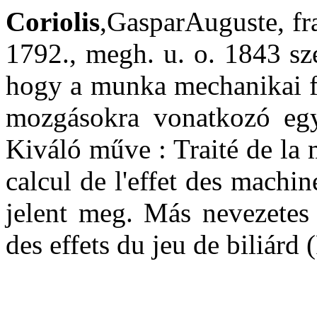
Coriolis
,
GasparAuguste
, f
1792
.,
megh. u. o. 1843 sz
hogy a munka mechanikai fo
mozgásokra vonatkozó egy 
Kiváló
műve :
Traité
de la
calcul
de
l'effet
des
machin
jelent meg. Más nevezete
des
effets
du
jeu
de biliárd 