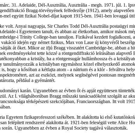
márc. 31. Adelaide, Dél-Ausztrália, Ausztrália - megh. 1971. júl. 1. Ips
tgendiffrakció Bragg-törvényének felfedezője (1912), amely alapvetően f
-mel együtt fizikai Nobel-díjat kapott 1915-ben. 1941-ben lovaggá ütö
 volt. Anyai nagyapja, Sir Charles Todd Dél-Ausztrália postaügyi mini
z Adelaide-i Egyetemen tanult, és abban az életkorban, amikor mások mé
bridge-i Trinity College-ban tanuljon. Fizikával kezdett foglalkozni, 
 vakáció idején egy német fizikus, Max von Laue új könyvéről beszélgetet
csátják át őket. Mikor az ifjú Bragg visszatért Cambridge-be, abban a h
Ennek eredményeként tette közzé a röntgendiffrakció leírásában alapvető 
atékonyabban a kristály, ha a röntgensugár hullámhossza és a kristálya
ogy tanulmányozzák a kristályban egymáshoz közel elhelyezkedő atomok h
 is, hogy a kősóban a kétfajta atom - a nátrium és a klór - felváltva he
pektrométert, azt az eszközt, melynek segítségével pontosan megmérhet
tározta, például a gyémántét.
zettudományi karán. Ugyanebben az évben őt és apját együttesen tünte
özül. Az I. világháborúban Bragg műszaki tanácsadóként szolgált az akus
ancsnoksága térképészeti szekciójában, Franciaországban. Itt volt 1915-
sában.
 Egyetem fizikaprofesszori székében. Itt alakította ki első kutatóiskolá
n felépített rendszerré alakította át. 1921-ben feleségül vette Alice Hop
a során. Ugyanebben az évben a Royal Society tagjává választották.