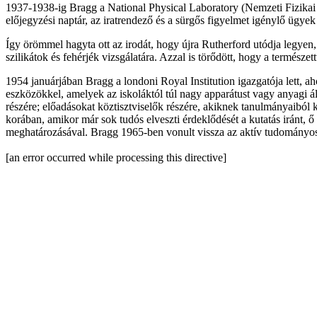
1937-1938-ig Bragg a National Physical Laboratory (Nemzeti Fizikai L
előjegyzési naptár, az iratrendező és a sürgős figyelmet igénylő ügyek
Így örömmel hagyta ott az irodát, hogy újra Rutherford utódja legyen, 
szilikátok és fehérjék vizsgálatára. Azzal is törődött, hogy a természe
1954 januárjában Bragg a londoni Royal Institution igazgatója lett, ah
eszközökkel, amelyek az iskoláktól túl nagy apparátust vagy anyagi á
részére; előadásokat köztisztviselők részére, akiknek tanulmányaiból 
korában, amikor már sok tudós elveszti érdeklődését a kutatás iránt, 
meghatározásával. Bragg 1965-ben vonult vissza az aktív tudományo
[an error occurred while processing this directive]