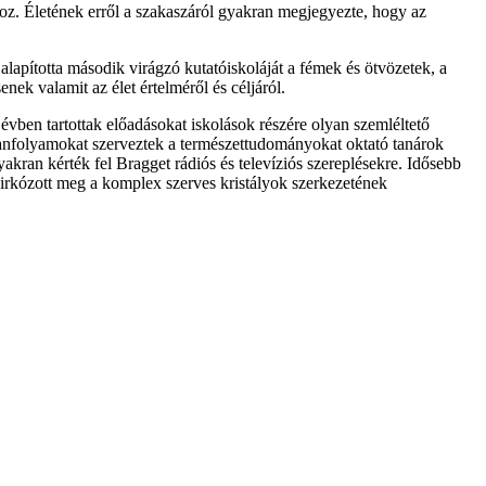
oz. Életének erről a szakaszáról gyakran megjegyezte, hogy az
alapította második virágzó kutatóiskoláját a fémek és ötvözetek, a
nek valamit az élet értelméről és céljáról.
 évben tartottak előadásokat iskolások részére olyan szemléltető
 tanfolyamokat szerveztek a természettudományokat oktató tanárok
kran kérték fel Bragget rádiós és televíziós szereplésekre. Idősebb
 birkózott meg a komplex szerves kristályok szerkezetének