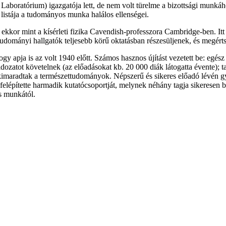
aboratórium) igazgatója lett, de nem volt türelme a bizottsági munkáh
 listája a tudományos munka halálos ellenségei.
ekkor mint a kísérleti fizika Cavendish-professzora Cambridge-ben. Itt 
ttudományi hallgatók teljesebb körű oktatásban részesüljenek, és megértse
ogy apja is az volt 1940 előtt. Számos hasznos újítást vezetett be: egész
ldozatot követelnek (az előadásokat kb. 20 000 diák látogatta évente);
kimaradtak a természettudományok. Népszerű és sikeres előadó lévén gya
ő felépítette harmadik kutatócsoportját, melynek néhány tagja sikeresen
s munkától.