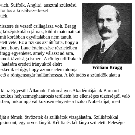
wich, Suffolk, Anglia), ausztrál születésű
ontos a kristályszerkezet
tték.
sztere és vezető csillagásza volt. Bragg
g középiskolába járnak, kitűnt matematikai
amit korábban egyáltalában nem tanult,
t vele. Ez a fizikus azt állította, hogy a
itben, hogy Laue értelmezése részleteiben
Bragg-egyenletet, amely választ ad arra,
tomok távolsága ismert. A röntgendiffrakció
atására eredeti irányuktól eltért
William Bragg
lyezkedik el úgy, hogy azonos elem atomjai
ő a röntgensugár hullámhossza. A két tudós a szünidők alatt a
tték ki az Egyesült Államok Tudományos Akadémiájának Barnard
ztikus helyzetmeghatározás területén (az ellenséges tüzérségtől való
ben, mikor apjával közösen elnyerte a fizikai Nobel-díjat, mert
ját a fémek, ötvözetek és szilikátok vizsgálatára. Szilikátokkal
kinsont, egy orvos lányát. Két fia és két lánya született. Felesége