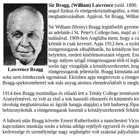
Sir Bragg, (William) Lawrence
(szül. 1890. 
angol fizikus és röntgenkrisztallográfus,
a rön
meghatározásában. Apjával, Sir Bragg, William
Sir William (Henry) Bragg legidősebb gyermeke
az adelaide-i St. Peter's College-ban, majd a
tudásával. 1909-ben Angliába ment, hogy a cam
kémiát is csak keveset. Apja 1912-ben, a nyári
röntgensugarak elhajlíthatók, ha kristályon bo
helytelen, eredeti kísérletsorozatot végzett. 
hogy milyen szögű röntgensugarat térít el legh
során úgy vizsgálják a kristályszerkezetet, h
Lawrence Bragg
röntgensugarak jellemzőit. Bragg kimutatta azt
soha nem érintkeznek egymással. Eközben apja megtervezte a röntgens
Bragg-spektrométerrel sok más anyag atomos elrendeződését is megha
1914-ben Bragg ösztöndíjas és előadó lett a Trinity College termés
Aranyérmével, ez volt az első a sok hasonló elismerés és kitüntetés k
távolság meghatározása az ágyúk hangja alapján) a brit hadsereg főpar
bebizonyították a röntgensugarak hasznát a kristályszerkezetek feltárá
A háború után Bragg követte Ernest Rutherfordot a manchesteri Victoria
kapcsolatos munkája során a kémia addigi rejtélyét egyszerű és elegánsa
kedvessége és személyisége nagy segítségére volt szakmai pályafutás