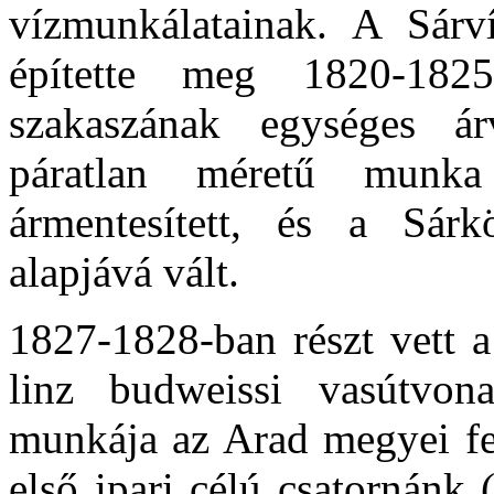
vízmunkálatainak. A Sárví
építette meg 1820-182
szakaszának egységes á
páratlan méretű munk
ármentesített, és a Sárk
alapjává vált.
1827-1828-ban részt vett a 
linz budweissi vasútvona
munkája az Arad megyei fe
első ipari célú csatornánk 