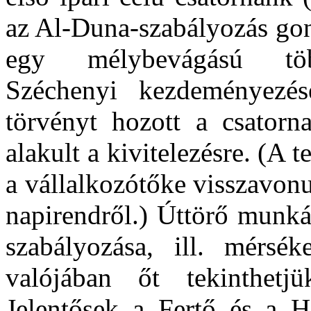
az Al-Duna-szabályozás gond
egy mélybevágású több
Széchenyi kezdeményezés
törvényt hozott a csatorna
alakult a kivitelezésre. (A 
a vállalkozótőke visszavonul
napirendről.) Úttörő munká
szabályozása, ill. mérséke
valójában őt tekinthet
Jelentősek a Fertő és a H