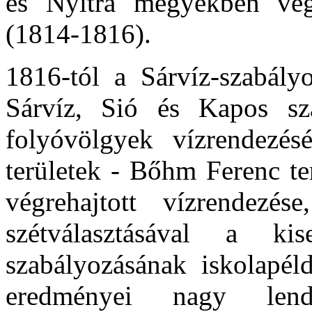
és Nyitra megyékben végz
(1814-1816).
1816-tól a Sárvíz-szabály
Sárvíz, Sió és Kapos sz
folyóvölgyek vízrendezés
területek - Bőhm Ferenc te
végrehajtott vízrendezé
szétválasztásával a kis
szabályozásának iskolapél
eredményei nagy lend