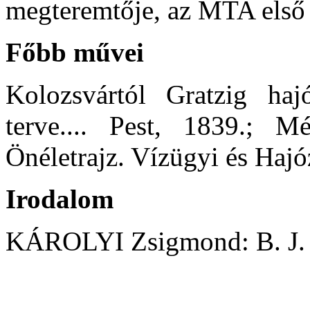
megteremtője, az MTA első 
Főbb művei
Kolozsvártól Gratzig haj
terve.... Pest, 1839.; M
Önéletrajz. Vízügyi és Hajó
Irodalom
KÁROLYI Zsigmond: B. J. 