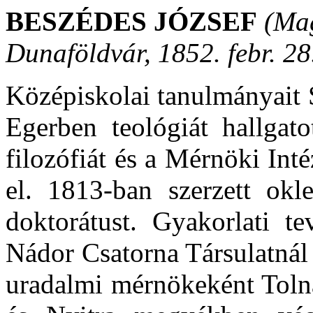
BESZÉDES JÓZSEF
(Mag
Dunaföldvár, 1852. febr. 28
Középiskolai tanulmányait 
Egerben teológiát hallga
filozófiát és a Mérnöki Int
el. 1813-ban szerzett okl
doktorátust. Gyakorlati t
Nádor Csatorna Társulatnál
uradalmi mérnökeként Tol